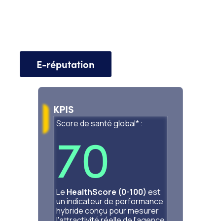
E-réputation
agap2 Nantes
KPIS
Score de santé global* :
70
Le
HealthScore (0-100)
est
un indicateur de performance
hybride conçu pour mesurer
l'attractivité réelle de l'agence