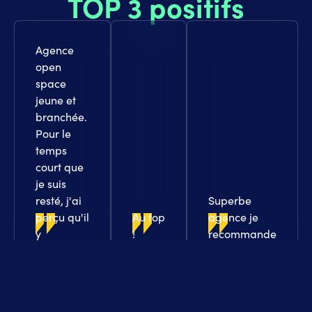
TOP 3 positifs
Agence
open
space
jeune et
branchée.
Pour le
temps
court que
je suis
resté, j'ai
Superbe
perçu qu'il
Au top
agence je
y
!
recommande
demeurait
!
une
ambiance
de travail