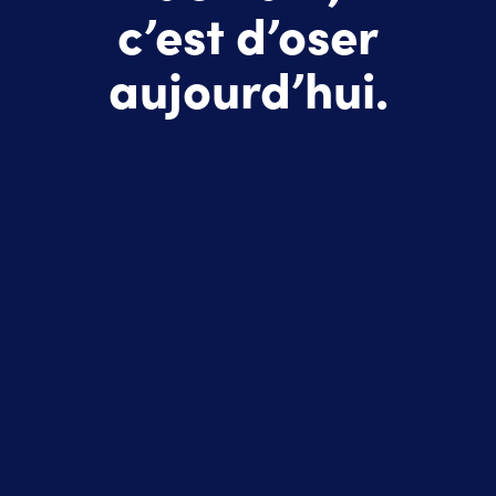
c’est d’oser
aujourd’hui.
Nous
sommes
Un partenaire de conseil en ingénierie multi-
sectoriel et multi-expertises, conjuguant
excellence industrielle, agilité digitale et vision
Chez agap2, la force, c’est aussi ce
humaine.
qu’on incarne au quotidien.
Découvrez nos