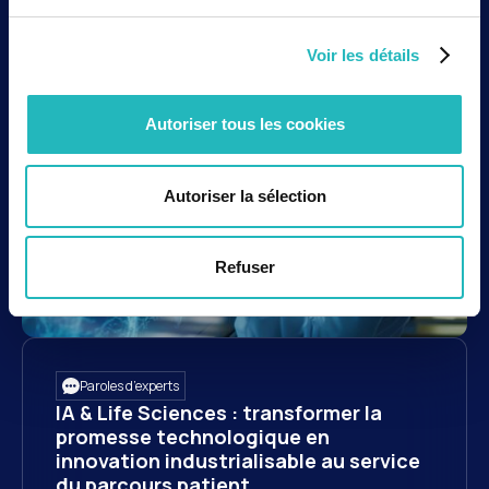
Engagement
La minute RH
Corporate
Voir les détails
Paroles d’experts
Autoriser tous les cookies
Autoriser la sélection
Refuser
Paroles d’experts
IA & Life Sciences : transformer la
promesse technologique en
innovation industrialisable au service
du parcours patient