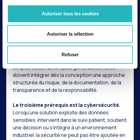
Le deuxième prérequis est réglementaire
. Le
Autoriser tous les cookies
cadre européen se renforce avec le Règlement
européen sur l’intelligence artificielle, l’Espace
européen des données de santé et les nouvelles
Autoriser la sélection
règles relatives à la responsabilité du fait des
produits défectueux. Ces évolutions confirment
que les solutions d’IA appliquées à la santé ne
Refuser
peuvent pas être développées comme de
simples outils numériques généralistes. Elles
doivent intégrer dès la conception une approche
structurée du risque, de la documentation, de la
transparence et de la responsabilité.
Le troisième prérequis est la cybersécurité.
Lorsqu’une solution exploite des données
sensibles, intervient dans le suivi patient, soutient
une décision ou s’intègre à un environnement
industriel, la sécurité ne peut pas être ajoutée en