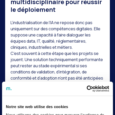
multidisciplinaire pour réussir
le déploiement
L’industrialisation de l’IA ne repose donc pas
uniquement sur des compétences digitales. Elle
suppose une capacité à faire dialoguer les
équipes data, IT, qualité, réglementaires,
cliniques, industrielles et métiers.
C’est souvent à cette étape que les projets se
jouent. Une solution techniquement performante
peut rester au stade expérimental si ses
conditions de validation, d’intégration, de
conformité et d’adoption n’ont pas été anticipées
dès le départ.
Données, conformité,
cybersécurité : les
Notre site web utilise des cookies
Nous utilisons des cookies pour mesurer l'audience de