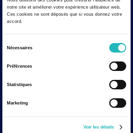
conditions de réussite
notre site et améliorer votre expérience utilisateur web.
Ces cookies ne sont déposés que si vous donnez votre
Le premier prérequis concerne l’intégrité des
accord.
données.
Dans les Life Sciences, les données
conditionnent la qualité des analyses, la traçabilité
des décisions et la confiance accordée aux
Sélection
solutions.
Nécessaires
du
consentement
Les principes ALCOA+ (
Attribuable, Lisible,
Préférences
Contemporain, Original, Exact mais aussi
Complet, Cohérent, Durable et Accessible
)
rappellent les exigences fondamentales
Statistiques
associées à l’intégrité des données. Pour un
projet d’IA, ces principes sont essentiels. Une
Marketing
donnée incomplète, mal documentée ou
difficilement exploitable peut fragiliser la
pertinence d’un résultat, la qualité d’une
recommandation ou l’auditabilité d’une décision.
Voir les détails