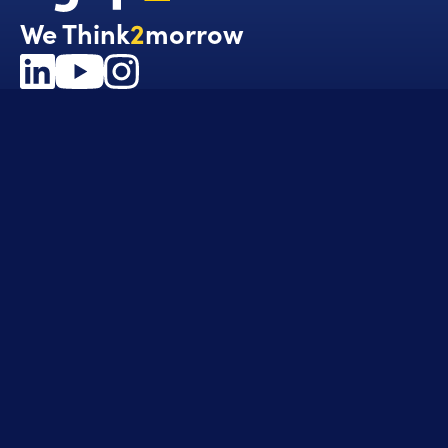
We Think
2
morrow
Nos secteurs
Aéronautique, Spatial et Défense
Construction et Génie Civil
Énergies et Environnement
Life Sciences
Mobilité Durable
Nucléaire
Nos expertises
Ingénierie
Management de projet
Qualité et conformité
Essais et mise en service
Transformation digitale
Candidats
Pourquoi nous rejoindre ?
Consultant en ingénierie
Ingénieur d’affaires
Business Partner