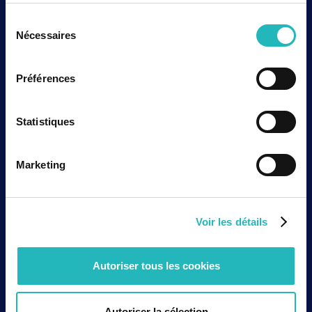
remettre en question une décision technique
Sélection
lorsque cela est nécessaire sont autant de
Nécessaires
du
comportements qui contribuent directement à la
consentement
maîtrise des risques.
Préférences
La culture de sûreté ne se décrète pas ; elle se
construit au quotidien, sur le terrain.
Statistiques
Transformer les exigences de
sûreté en actions concrètes
Marketing
La mise en œuvre de ces exigences mobilise des
expertises complémentaires tout au long du
Voir les détails
cycle de vie des installations.
Analyses de sûreté, coordination technique,
études de criticité, radioprotection, gestion
Autoriser tous les cookies
documentaire des INB ou accompagnement des
modifications sont autant de métiers qui
permettent de traduire les exigences
Autoriser la sélection