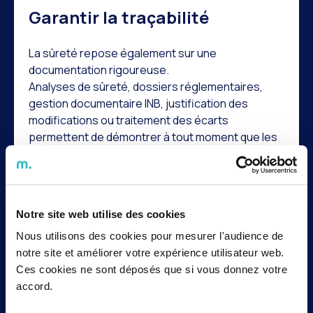
Garantir la traçabilité
La sûreté repose également sur une
documentation rigoureuse.
Analyses de sûreté, dossiers réglementaires,
gestion documentaire INB, justification des
modifications ou traitement des écarts
permettent de démontrer à tout moment que les
exigences applicables sont bien respectées.
Développer une véritable
culture de sûreté
Notre site web utilise des cookies
Nous utilisons des cookies pour mesurer l'audience de
Au-delà des outils et des procédures, la sûreté
notre site et améliorer votre expérience utilisateur web.
repose avant tout sur les femmes et les hommes
Ces cookies ne sont déposés que si vous donnez votre
qui interviennent sur les installations.
accord.
Faire remonter un écart, exercer son droit
d'alerte, partager les retours d'expérience ou