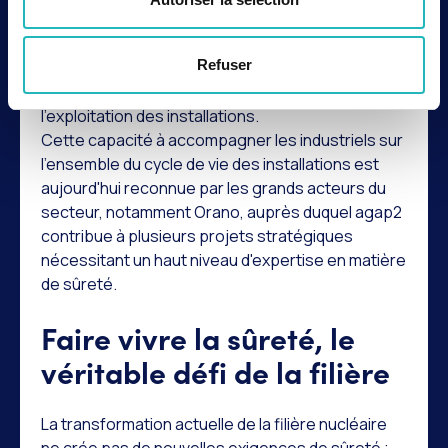
réglementaires en décisions opérationnelles.
Les consultants d'agap2 Nucléaire interviennent
Refuser
précisément sur ces missions, aussi bien lors des
phases d'études que pendant les travaux ou
l'exploitation des installations.
Cette capacité à accompagner les industriels sur
l'ensemble du cycle de vie des installations est
aujourd'hui reconnue par les grands acteurs du
secteur, notamment Orano, auprès duquel agap2
contribue à plusieurs projets stratégiques
nécessitant un haut niveau d'expertise en matière
de sûreté.
Faire vivre la sûreté, le
véritable défi de la filière
La transformation actuelle de la filière nucléaire
ne crée pas de nouvelles exigences de sûreté ;