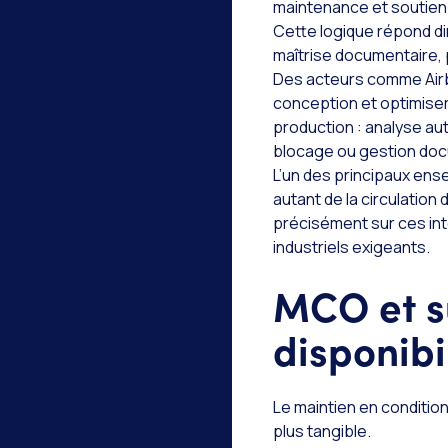
maintenance et soutien 
Cette logique répond di
maîtrise documentaire, 
Des acteurs comme Airbu
conception et optimiser 
production : analyse aut
blocage ou gestion doc
L’un des principaux en
autant de la circulation
précisément sur ces in
industriels exigeants.
MCO et su
disponibi
Le maintien en condition
plus tangible.