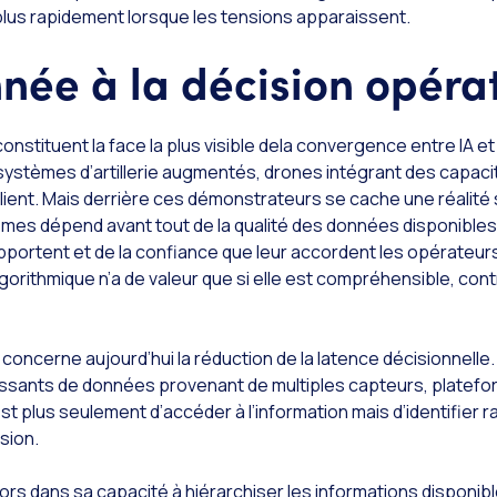
lus rapidement lorsque les tensions apparaissent.
née à la décision opéra
nstituent la face la plus visible dela convergence entre IA e
ystèmes d’artillerie augmentés, drones intégrant des capac
plient. Mais derrière ces démonstrateurs se cache une réalité 
tèmes dépend avant tout de la qualité des données disponibles
upportent et de la confiance que leur accordent les opérateur
rithmique n’a de valeur que si elle est compréhensible, contr
 concerne aujourd’hui la réduction de la latence décisionnelle
oissants de données provenant de multiples capteurs, platef
’est plus seulement d’accéder à l’information mais d’identifier 
ision.
 alors dans sa capacité à hiérarchiser les informations disponib