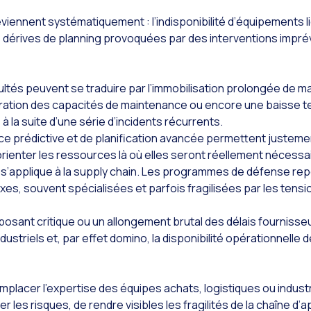
viennent systématiquement : l’indisponibilité d’équipements l
s dérives de planning provoquées par des interventions impré
icultés peuvent se traduire par l’immobilisation prolongée de ma
uration des capacités de maintenance ou encore une baisse 
e à la suite d’une série d’incidents récurrents.
e prédictive et de planification avancée permettent justement
’orienter les ressources là où elles seront réellement nécessa
’applique à la supply chain. Les programmes de défense rep
es, souvent spécialisées et parfois fragilisées par les tensi
osant critique ou un allongement brutal des délais fourniss
ndustriels et, par effet domino, la disponibilité opérationnell
remplacer l’expertise des équipes achats, logistiques ou industr
r les risques, de rendre visibles les fragilités de la chaîne d