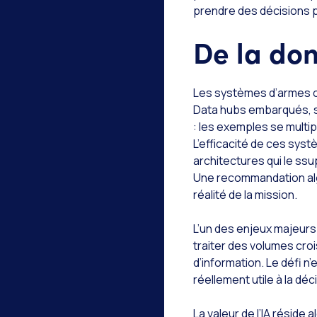
prendre des décisions p
De la don
Les systèmes d’armes co
Data hubs embarqués, s
: les exemples se multi
L’efficacité de ces sys
architectures qui le ss
Une recommandation algo
réalité de la mission.
L’un des enjeux majeurs
traiter des volumes cr
d’information. Le défi n
réellement utile à la déc
La valeur de l’IA réside