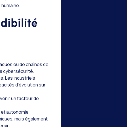
é humaine.
dibilité
aques ou de chaînes de
a cybersécurité.
. Les industriels
acités d’évolution sur
enir un facteur de
e et autonomie
hniques, mais également
erain.