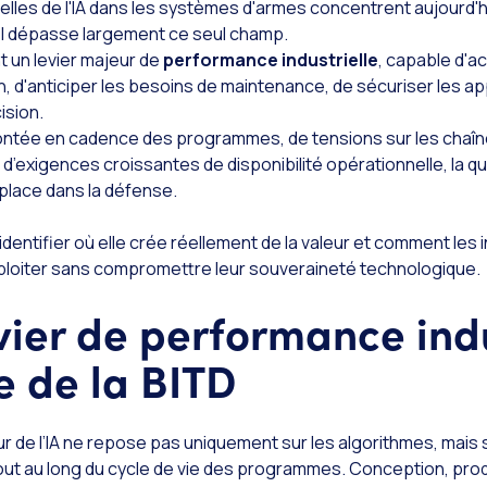
elles de l'IA dans les systèmes d'armes concentrent aujourd'h
iel dépasse largement ce seul champ.
t un levier majeur de
performance industrielle
, capable d'a
ion, d'anticiper les besoins de maintenance, de sécuriser les 
ision.
ntée en cadence des programmes, de tensions sur les chaî
’exigences croissantes de disponibilité opérationnelle, la qu
a place dans la défense.
identifier où elle crée réellement de la valeur et comment les i
loiter sans compromettre leur souveraineté technologique.
evier de performance indu
le de la BITD
ur de l’IA ne repose pas uniquement sur les algorithmes, mais s
out au long du cycle de vie des programmes. Conception, produ