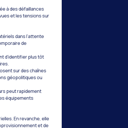
iée à des défaillances
vues et les tensions sur
tériels dans l’attente
temporaire de
 d’identifier plus tôt
ires.
osent sur des chaînes
ons géopolitiques ou
eurs peut rapidement
e des équipements
ielles. En revanche, elle
’approvisionnement et de