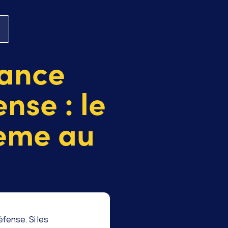
mance
nse : le
stème au
fense. Si les