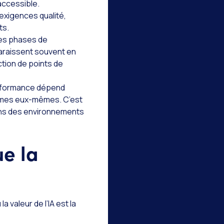
accessible.
exigences qualité,
ts.
nes phases de
paraissent souvent en
ction de points de
erformance dépend
rithmes eux-mêmes. C’est
ans des environnements
ue la
 valeur de l’IA est la