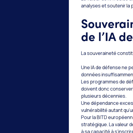
analyses et soutenir la 
Souverain
de l’IA d
La souveraineté constit
Une IA de défense ne p
données insuffisamment 
Les programmes de défen
doivent donc conserver 
plusieurs décennies.
Une dépendance excessi
vulnérabilité autant qu’u
Pour la BITD européenne
stratégique. La valeur 
à sa capacité à s’inscri