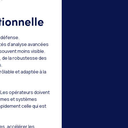
tionnelle
t défense.
ités d’analyse avancées
souvent moins visible.
, de la robustesse des
s.
ôlable et adaptée à la
. Les opérateurs doivent
ormes et systèmes
rapidement celle qui est
les, accélérer les