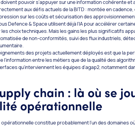
doivent pouvoir s’appuyer sur une information cohérente et 
rectement aux défis actuels de la BITD : montée en cadence, 
pression sur les coûts et sécurisation des approvisionnemen
s Defence & Space utilisent déjà l’IA pour accélérer certai
les choix techniques. Mais les gains les plus significatifs ap
omatisée de non-conformités, suivi des flux industriels, déte
umentaire.
seignements des projets actuellement déployés est que la p
 de l’information entre les métiers que de la qualité des algo
terfaces qu’interviennent les équipes d’agap2, notamment d
pply chain : là où se jo
lité opérationnelle
 opérationnelle constitue probablement l’un des domaines où la