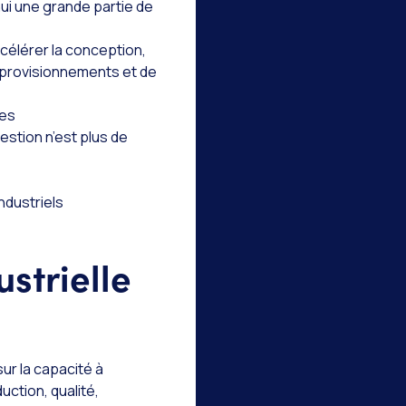
ui une grande partie de
ccélérer la conception,
approvisionnements et de
nes
estion n’est plus de
ndustriels
strielle
ur la capacité à
ction, qualité,