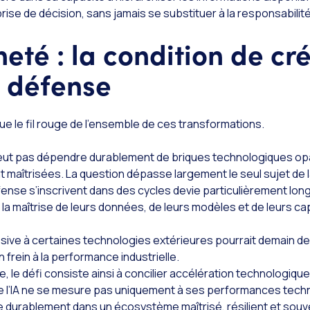
prise de décision, sans jamais se substituer à la responsabilit
eté : la condition de cré
e défense
ue le fil rouge de l’ensemble de ces transformations.
eut pas dépendre durablement de briques technologiques op
maîtrisées. La question dépasse largement le seul sujet de l
se s’inscrivent dans des cycles devie particulièrement longs
la maîtrise de leurs données, de leurs modèles et de leurs cap
ve à certaines technologies extérieures pourrait demain dev
n frein à la performance industrielle.
, le défi consiste ainsi à concilier accélération technologiqu
de l’IA ne se mesure pas uniquement à ses performances tec
re durablement dans un écosystème maîtrisé, résilient et souv