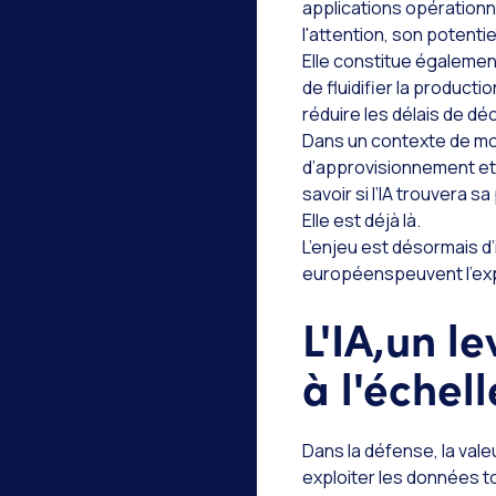
applications opérationn
l'attention, son potent
Elle constitue égalemen
de fluidifier la product
réduire les délais de déc
Dans un contexte de mo
d’approvisionnement et d
savoir si l’IA trouvera s
Elle est déjà là.
L’enjeu est désormais d’
européenspeuvent l’exp
L'IA,un l
à l'échel
Dans la défense, la vale
exploiter les données t