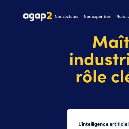
Nos secteurs
Nos expertises
Nous,
Maît
industr
rôle cl
L'intelligence artificiel