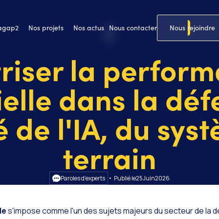
 agap2
Nos projets
Nos actus
Nous contacter
Nous rejoindre
riser la perfor
ielle dans la défe
é de l'IA, du sy
terrain
Paroles d’experts
• Publié le
25
Juin
2026
le
s'impose comme l'un des sujets majeurs du secteur de la dé