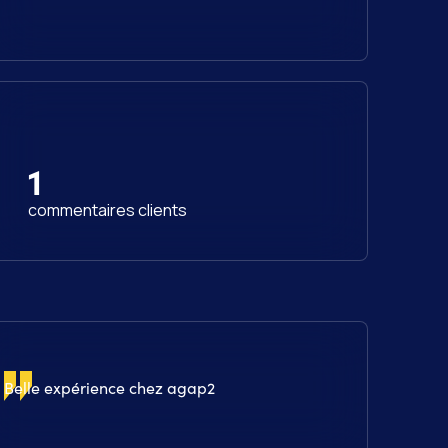
1
commentaires clients
Belle expérience chez agap2