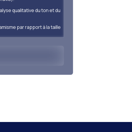
lyse qualitative du ton et du
misme par rapport à la taille