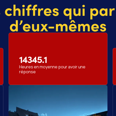
 chiffres qui par
d’eux-mêmes
14345.1
Heures en moyenne pour avoir une
réponse