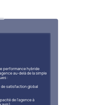
 de performance hybride
l'agence au-delà de la simple
ques :
 de satisfaction global
pacité de l'agence à
 avis).