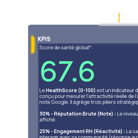
 agap2
Nos projets
Nos actus
Nous contacter
Nous rejoindre
KPIS
Score de santé global* :
67.6
Le
HealthScore (0-100)
est un indicateur
conçu pour mesurer l'attractivité réelle de 
note Google. Il agrège trois piliers stratégi
30% - Réputation Brute (Note) :
Le niveau
affiché.
g
25% - Engagement RH (Réactivité) :
La ca
interagir avec sa communauté (réponse aux