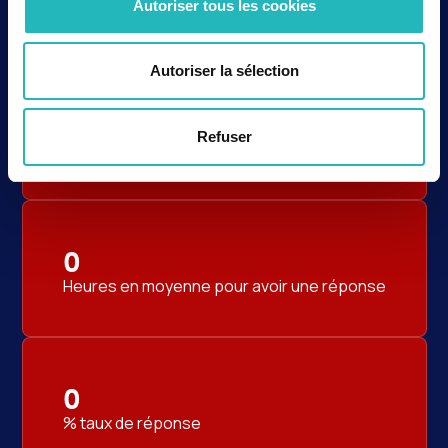
Des chiffres qui
Autoriser tous les cookies
parlent d’eux-mêmes
Autoriser la sélection
1
Refuser
avis reçus sur google
0
Heures en moyenne pour avoir une réponse
0
% taux de réponse