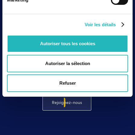
«
Si l’Europe veut rester compétitive et
souveraine, elle doit miser sur l’automatisation,
l’innovation et une R&D renforcée.
»
Voir les détails
Chez
agap2 Life Sciences
, nous sommes
convaincus que cette transformation est une
opportunité stratégique
pour l’Europe, et nous
Autoriser tous les cookies
accompagnons nos clients pour en faire une
réalité.
Autoriser la sélection
Refuser
Contactez-nous
Rejoignez-nous