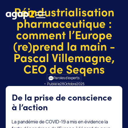
Réindustrialisation
pharmaceutique :
comment l’Europe
(re)prend la main -
Pascal Villemagne,
CEO de Seqens
Paroles d’experts
• Publié le
28
Octobre
2025
De la prise de conscience
à l’action
La pandémie de COVID-19 a mis en évidence la