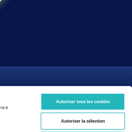
s
Candidats
Mentions
Pourquoi nous rejoindre ?
Politique de confidentialité
Autoriser tous les cookies
ojet
Consultant en ingénierie
Mentions légales
ence
té
Ingénieur d’affaires
LinkedIn
rvice
Business Partner
YouTube
Autoriser la sélection
tale
Parcours d'agapiens
Instagram
Offres d'emploi