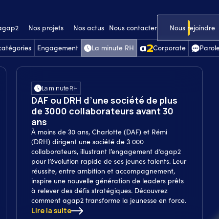
 agap2
Nos projets
Nos actus
Nous contacter
Nous rejoindre
catégories
Engagement
La minute RH
Corporate
Parole
La minute RH
DAF ou DRH d’une société de plus
de 3000 collaborateurs avant 30
ans
À moins de 30 ans, Charlotte (DAF) et Rémi
(DRH) dirigent une société de 3 000
collaborateurs, illustrant l’engagement d’agap2
pour l’évolution rapide de ses jeunes talents. Leur
réussite, entre ambition et accompagnement,
inspire une nouvelle génération de leaders prêts
à relever des défis stratégiques. Découvrez
comment agap2 transforme la jeunesse en force.
Lire la suite