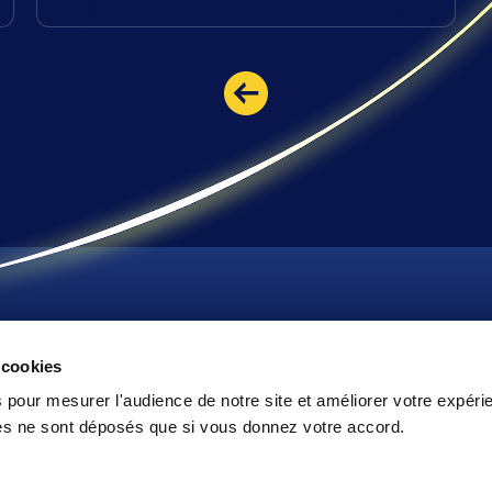
Nos secteurs
Nos expertise
 cookies
Aéronautique, Spatial et Défense
Ingénierie
Management de pr
Construction et Génie Civil
 pour mesurer l'audience de notre site et améliorer votre expéri
Qualité et conformi
Énergies et Environnement
ies ne sont déposés que si vous donnez votre accord.
Essais et mise en se
Life Sciences
Transformation digi
Mobilité Durable
Nucléaire