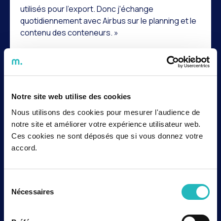
utilisés pour l'export. Donc j'échange
quotidiennement avec Airbus sur le planning et le
contenu des conteneurs. »
Expertise métier
Hélène, Cheffe de projet transport et
Notre site web utilise des cookies
logistique.
Nous utilisons des cookies pour mesurer l'audience de
notre site et améliorer votre expérience utilisateur web.
C'est un projet très riche. Il y a 8 lieux
Ces cookies ne sont déposés que si vous donnez votre
d'enlèvement des conteneurs en Europe, les
accord.
problématiques rencontrées avec les
fournisseurs sont très variées : transports
spéciaux, stockage ou gestion du retard, gestion
Sélection
des aléas... On ne s'ennuie jamais !
Nécessaires
du
consentement