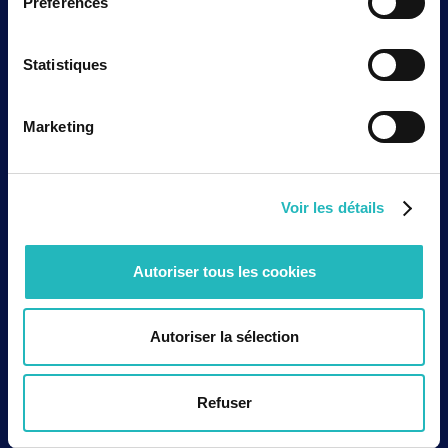
Préférences
Statistiques
Contactez-nous
Marketing
Rejoignez-nous
Voir les détails
Autoriser tous les cookies
Autoriser la sélection
Sur le terrain, ça bouge.
Refuser
Et on vous en parle.