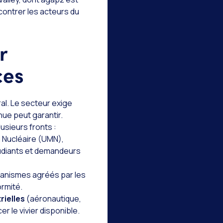
ontrer les acteurs du
r
ces
ral. Le secteur exige
nue peut garantir.
usieurs fronts :
u Nucléaire (UMN),
tudiants et demandeurs
ganismes agréés par les
ormité.
rielles
(aéronautique,
r le vivier disponible.