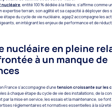
 nucléaire
, entité 100 % dédiée à la filière, s’affirme comme 
 expertise terrain, son agilité et sa capacité à déployer des 
ue étape du cycle de vie nucléaire, agap2 accompagne les ac
xigeants, en intégrant les enjeux de performance et de réducti
re nucléaire en pleine rel
frontée à un manque de
nces
e en France s’accompagne d’une
tension croissante sur les
les à chaque étape du cycle de vie des installations, de la con
 par la mise en service, les essais et la maintenance, se font 
rtises réglementaires et normatives essentielles à la sûreté 