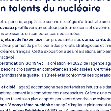
n talents du nucléaire
cette pénurie, agap2 mise sur une stratégie d’attractivité ambi
ouveaux profils
vers un secteur porteur de sens et d’avenir 
ns croissants en compétences spécialisées.
ojets et de l’expertise
:
en proposant à ses
consultants
de
p2 leur permet de participer à des projets stratégiques et in
cléaires français. Cette exposition à des réalisations emblé
ractivité.
certification ISO 19443
:
la création, en 2022, de l’agence a
 besoins croissants en compétences spécialisées. Certifiée 
arantissant la qualité, la sûreté et la conformité des opérat
et ciblé :
agap2 accompagne ses partenaires industriels dans
sant rapidement les compétences nécessaires. Grâce à une c
ls, les talents les plus adaptés peuvent répondre aux exigen
ans l’écosystème nucléaire
: agap2 s’implique pleinement dans
orld Nuclear Exhibition (WNE)
, aux événements de Nuclear V