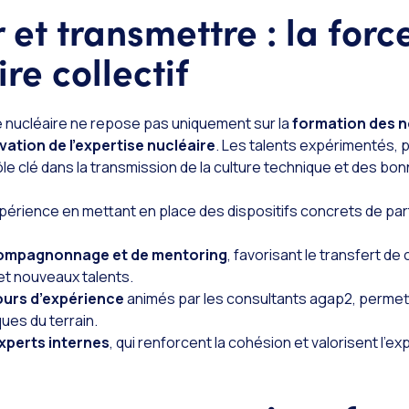
 et transmettre : la forc
re collectif
ce nucléaire ne repose pas uniquement sur la
formation des n
vation de l’expertise nucléaire
. Les talents expérimentés,
ôle clé dans la transmission de la culture technique et des bo
périence en mettant en place des dispositifs concrets de pa
ompagnonnage et de mentoring
, favorisant le transfert 
et nouveaux talents.
urs d’expérience
animés par les consultants agap2, permett
ques du terrain.
perts internes
, qui renforcent la cohésion et valorisent l’e