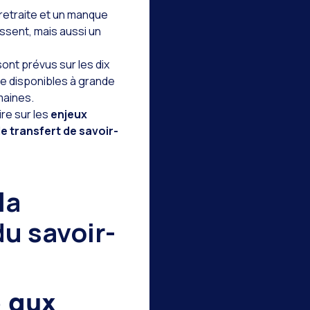
 retraite et un manque
ssent, mais aussi un
ont prévus sur les dix
e disponibles à grande
maines.
re sur les
enjeux
e transfert de savoir-
la
du savoir-
e aux