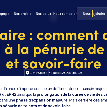
 agap2
Nos projets
Nos actus
Nous contacter
Nous rejoindre
aire : comment
à la pénurie de
et savoir-faire
La minute RH
• Publié le
28
Octobre
2025
 en France s’impose comme un défi industriel et humain majeu
R
et
EPR2
ainsi que la
prolongation de la durée de vie des c
 dans une
phase d’expansion majeure
. Mais derrière ces ambi
la pénurie de talents et de savoir-faire
.