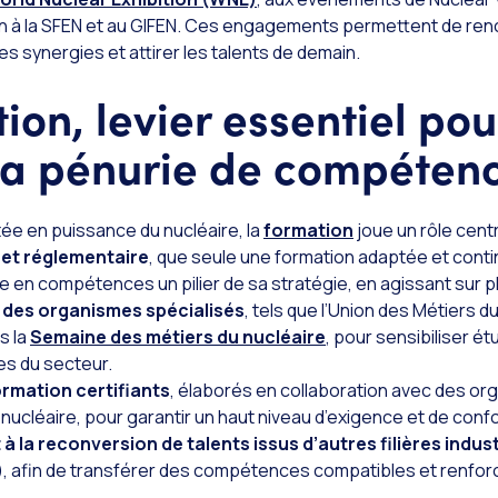
 à la SFEN et au GIFEN. Ces engagements permettent de renc
es synergies et attirer les talents de demain.
ion, levier essentiel pou
la pénurie de compéten
ée en puissance du nucléaire, la
formation
joue un rôle cent
 et réglementaire
, que seule une formation adaptée et conti
e en compétences un pilier de sa stratégie, en agissant sur pl
 des organismes spécialisés
, tels que l’Union des Métiers d
s la
Semaine des métiers du nucléaire
, pour sensibiliser é
es du secteur.
mation certifiants
, élaborés en collaboration avec des or
nucléaire, pour garantir un haut niveau d’exigence et de conf
a reconversion de talents issus d’autres filières indust
), afin de transférer des compétences compatibles et renforce