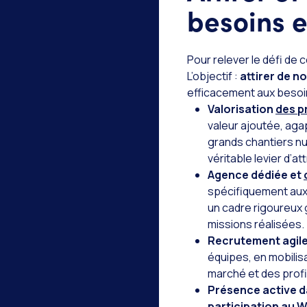
besoins e
Pour relever le défi de 
L’objectif :
attirer de n
efficacement aux besoi
Valorisation
des pr
valeur ajoutée, aga
grands chantiers nu
véritable levier d’att
Agence dédiée et
spécifiquement aux
un cadre rigoureux g
missions réalisées.
Recrutement agile 
équipes, en mobili
marché et des profi
Présence active d
participation au W