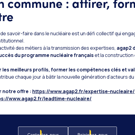
n commune : attirer, for
tre
 de savoir-faire dans le nucléaire est un défi collectif qui e
stitutionnel.
tractivité des métiers à la transmission des expertises,
agap2 
uccès du programme nucléaire français
et la construction
r les meilleurs profils, former les compétences clés et va
tribue chaque jour à bâtir la nouvelle génération d’acteurs du 
r notre offre :
https://www.agap2.fr/expertise-nucleaire/
ps://www.agap2.fr/leadtime-nucleaire/
Contactez-nous
Rejoignez-nous