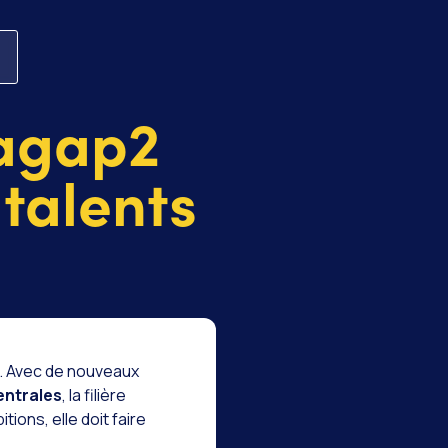
 agap2
 talents
r. Avec de nouveaux
entrales
, la filière
tions, elle doit faire