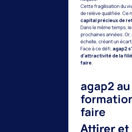
Cette fragilisation du 
de relève qualifiée. Ce
capital précieux de re
Dans le même temps, le
prochaines années. Or,
échelle, créant un écar
Face à ce défi,
agap2 s
d’attractivité de la f
faire
.
agap2 au 
formation
faire
Attirer e