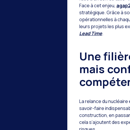
Face à cet enjeu,
agap2
stratégique. Grâce à son
opérationnelles à chaq
leurs projets les plus e
Lead Time
.
Une filiè
mais con
compéte
La relance du nucléair
savoir-faire indispensab
construction, en passant
cela s’ajoutent des expe
risques.