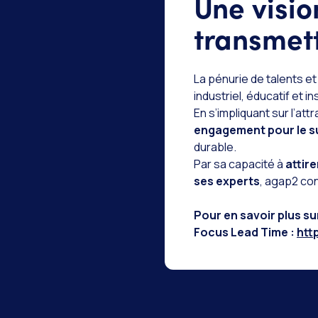
Une visio
transmet
La pénurie de talents et
industriel, éducatif et in
En s’impliquant sur l’at
engagement pour le s
durable.
Par sa capacité à
attire
ses experts
, agap2 con
Pour en savoir plus su
Focus Lead Time :
htt