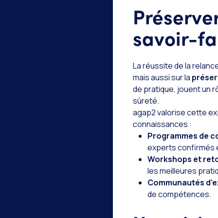
Préserver
savoir-fai
La réussite de la relan
mais aussi sur la
préser
de pratique, jouent un r
sûreté.
agap2 valorise cette ex
connaissances :
Programmes de c
experts confirmés 
Workshops et reto
les meilleures prati
Communautés d’ex
de compétences.