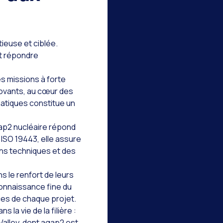
tieuse et ciblée.
et répondre
s missions à forte
novants, au cœur des
matiques constitue un
gap2 nucléaire répond
ISO 19443, elle assure
ions techniques et des
 le renfort de leurs
onnaissance fine du
ces de chaque projet.
 la vie de la filière :
alley, dont agap2 est