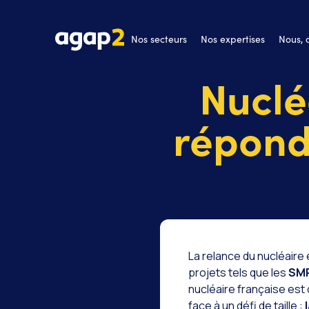
Nos secteurs
Nos expertises
Nous,
Nuclé
répond 
La relance du nucléaire
projets tels que les
SM
nucléaire française est
face à un défi de taille :