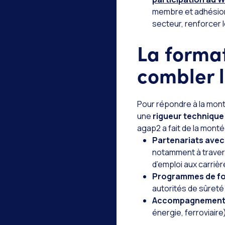
membre et adhésion
secteur, renforcer l
La format
combler 
Pour répondre à la mont
une
rigueur technique
agap2 a fait de la monté
Partenariats avec
notamment à traver
d’emploi aux carrièr
Programmes de for
autorités de sûreté 
Accompagnement à l
énergie, ferroviaire