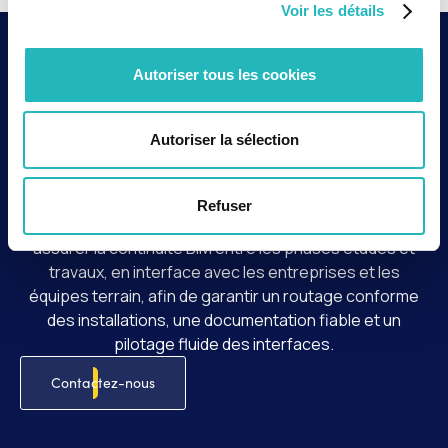
Voir les détails
Contexte et enjeux
Autoriser tous les cookies
Dans le cadre de la construction de l’usine d’incinération
IP13 pour le Syctom, réalisée par le groupement VESA
Autoriser la sélection
(Vinci Énergies et Fayat Énergie), le lot Électricité &
Énergie représentait un enjeu majeur, avec un
investissement de plusieurs centaines de millions
Refuser
d’euros. agap2 est intervenu côté construction pour
assurer la continuité BIM entre les phases études et
travaux, en interface avec les entreprises et les
équipes terrain, afin de garantir un routage conforme
des installations, une documentation fiable et un
pilotage fluide des interfaces.
Contactez-nous