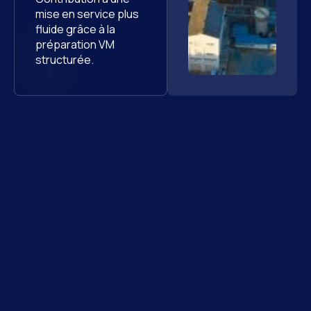
mise en service plus
fluide grâce à la
préparation VM
structurée.
Ils nous font
aussi confiance
Découvrez d’autres missions à forts enjeux, où nos
expertises en ingénierie, management de projet,
qualité ou supply chain ont permis de transformer les
contraintes en résultats concrets.