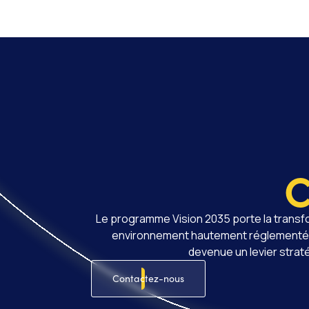
C
Le programme Vision 2035 porte la transfo
environnement hautement réglementé, ma
devenue un levier strat
Contactez-nous