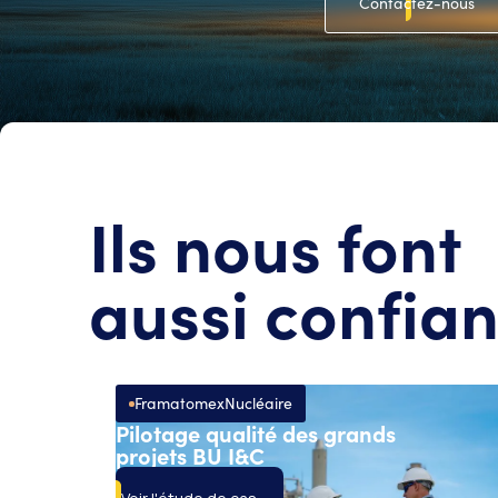
Contactez-nous
Ils nous font
aussi confia
Framatome
x
Nucléaire
Pilotage qualité des grands
projets BU I&C