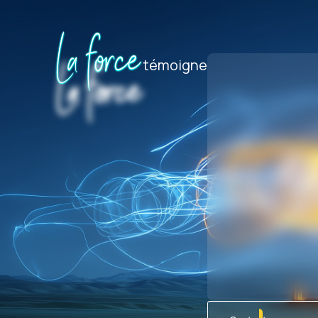
La force
La force
témoigne