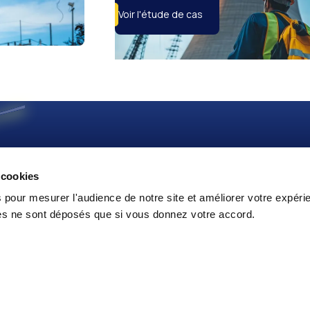
Voir l'étude de cas
Nos secteurs
Nos expertise
 cookies
Aéronautique, Spatial et Défense
Ingénierie
Management de pr
Construction et Génie Civil
 pour mesurer l'audience de notre site et améliorer votre expéri
Qualité et conformi
Énergies et Environnement
ies ne sont déposés que si vous donnez votre accord.
Essais et mise en se
Life Sciences
Transformation digi
Mobilité Durable
Nucléaire