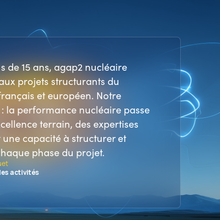
s de 15 ans, agap2 nucléaire
aux projets structurants du
français et européen. Notre
 : la performance nucléaire passe
cellence terrain, des expertises
t une capacité à structurer et
chaque phase du projet.
uet
es activités