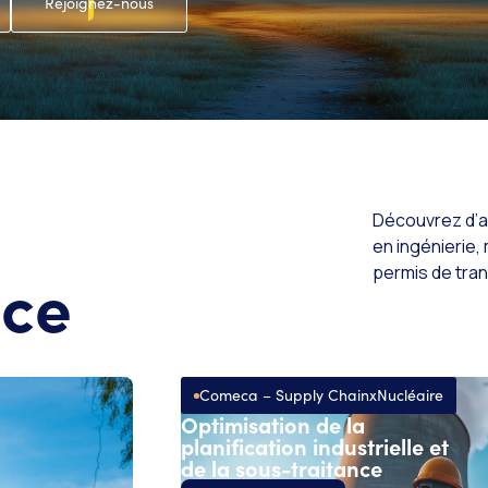
Rejoignez-nous
Découvrez d’au
en ingénierie,
nce
permis de tran
Comeca – Supply Chain
x
Nucléaire
Optimisation de la
planification industrielle et
de la sous-traitance