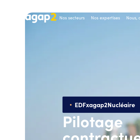
Nos secteurs
Nos expertises
Nous,
EDF
x
agap2
Nucléaire
Pilotage
contractue