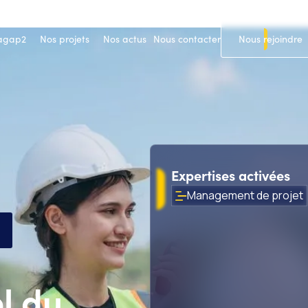
 agap2
Nos projets
Nos actus
Nous contacter
Nous rejoindre
Expertises activées
Management de projet
l du