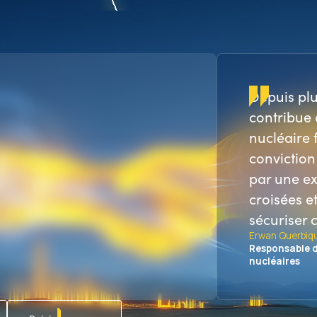
Depuis plu
contribue 
nucléaire 
conviction
par une ex
croisées e
sécuriser 
Erwan Querbiq
Responsable d
nucléaires