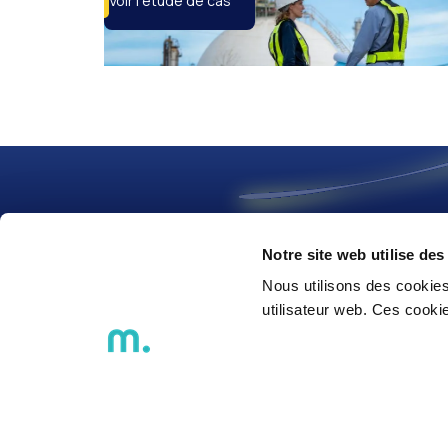
Voir l'étude de cas
Notre site web utilise des
Nous utilisons des cookies
We Think
2
morrow
utilisateur web. Ces cook
©2026 agap2