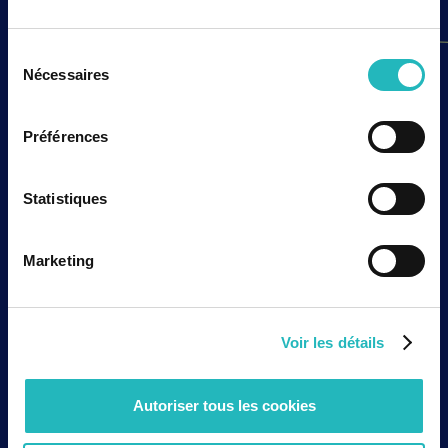
Sélection
Nécessaires
du
Paroles d’experts
consentement
IA & Life Sciences : transformer la
promesse technologique en
Préférences
innovation industrialisable au service
du parcours patient
Découvrez comment l'IA transforme les Life Sciences
Statistiques
en conciliant innovation, conformité réglementaire,
cybersécurité, qualité des données et amélioration
du parcours patient.
Marketing
Lire la suite
Voir les détails
Autoriser tous les cookies