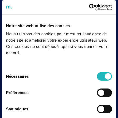
l’intérêt dans mon travail. »
Ce projet illustre parfaitement l’engagement
d’agap2 : mettre à disposition des experts
capables de s’intégrer dans les équipes de nos
Notre site web utilise des cookies
clients, de comprendre leurs enjeux industriels et
Nous utilisons des cookies pour mesurer l'audience de
de transformer la complexité technique en
notre site et améliorer votre expérience utilisateur web.
performance durable.
Ces cookies ne sont déposés que si vous donnez votre
Chez agap2, chaque projet est une opportunité
accord.
de construire ensemble l’industrie de demain, plus
agile et plus innovante.
Sélection
Nécessaires
du
consentement
Contactez-nous
Préférences
Rejoignez-nous
Statistiques