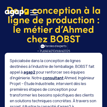
De la conception à la
ligne de production :
le métier d’Ahmed
chez BOBST
Paroles d’experts
• Publié le
21
Octobre
2025
Spécialisée dans la conception de lignes
destinées à l’industrie de l’emballage, BOBST fait
appel à
agap2
pour renforcer ses équipes
d’ingénierie. Notre
consultant
Ahmed, Ingénieur
Projet – Étude Industrielle, intervient dès les
premières étapes de conception pour
transformer les besoins spécifiques des clients
en solutions techniques concrètes. À travers son
projet, il illustre la capacité d’agap2 à