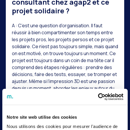
consultant chez agap2 et ce
projet solidaire ?
A : C’est une question d’organisation. Il faut
réussir à bien compartimenter son temps entre
les projets pros, les projets persos et ce projet
solidaire. Ce n’est pas toujours simple, mais quand
on est motivé, on trouve toujours un moment. Ce
projet est toujours dans un coin de ma tête car il
comprend des étapes régulières : prendre des
décisions, faire des tests, essayer, se tromper et
ajuster. Même si l’impression 3D est une passion
depuis un moment, aborder les enjeux autour du
recyclage est assez nouveau pour moi. Je
découvre un processus encore peu répandu, ce
qui rend l’expérience d’autant plus enrichissante
et stimulante.
Notre site web utilise des cookies
Nous utilisons des cookies pour mesurer l'audience de