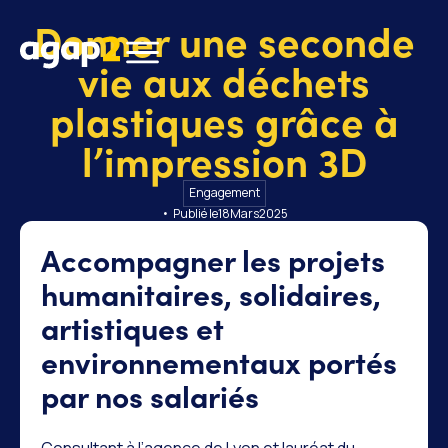
Donner une seconde
vie aux déchets
plastiques grâce à
l’impression 3D
Engagement
• Publié le
18
Mars
2025
Accompagner les projets
humanitaires, solidaires,
artistiques et
environnementaux portés
par nos salariés