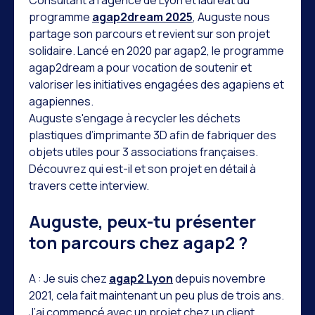
Consultant à l’agence de Lyon et lauréat du
programme
agap2dream 2025
, Auguste nous
partage son parcours et revient sur son projet
solidaire. Lancé en 2020 par agap2, le programme
agap2dream a pour vocation de soutenir et
valoriser les initiatives engagées des agapiens et
agapiennes.
Auguste s'engage à recycler les déchets
plastiques d’imprimante 3D afin de fabriquer des
objets utiles pour 3 associations françaises.
Découvrez qui est-il et son projet en détail à
travers cette interview.
Auguste, peux-tu présenter
ton parcours chez agap2 ?
A : Je suis chez
agap2 Lyon
depuis novembre
2021, cela fait maintenant un peu plus de trois ans.
J’ai commencé avec un projet chez un client