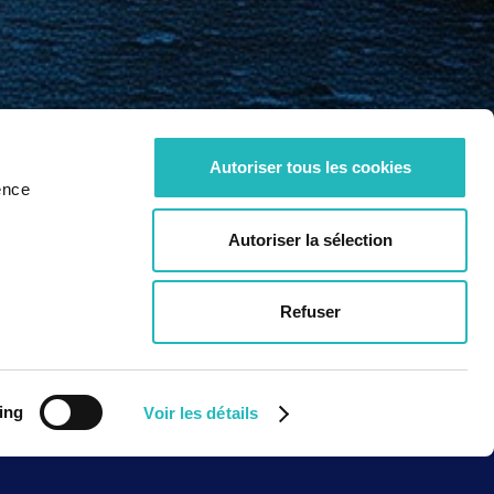
Autoriser tous les cookies
ence
Autoriser la sélection
s
Refuser
ing
Voir les détails